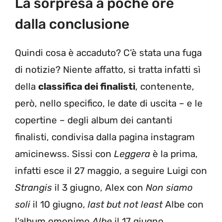
La sorpresa a poche ore
dalla conclusione
Quindi cosa è accaduto? C’è stata una fuga
di notizie? Niente affatto, si tratta infatti sì
della
classifica dei finalisti
, contenente,
però, nello specifico, le date di uscita – e le
copertine – degli album dei cantanti
finalisti, condivisa dalla pagina instagram
amicinewss. Sissi con
Leggera
è la prima,
infatti esce il 27 maggio, a seguire Luigi con
Strangis
il 3 giugno, Alex con
Non siamo
soli
il 10 giugno,
last but not least
Albe con
l’album omonimo
Albe
il 17 giugno.