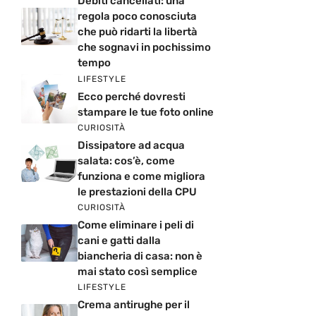
Debiti cancellati: una
regola poco conosciuta
che può ridarti la libertà
che sognavi in pochissimo
tempo
LIFESTYLE
Ecco perché dovresti
stampare le tue foto online
CURIOSITÀ
Dissipatore ad acqua
salata: cos’è, come
funziona e come migliora
le prestazioni della CPU
CURIOSITÀ
Come eliminare i peli di
cani e gatti dalla
biancheria di casa: non è
mai stato così semplice
LIFESTYLE
Crema antirughe per il