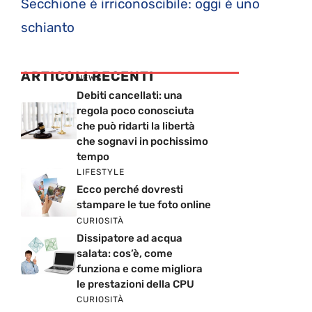
Secchione è irriconoscibile: oggi è uno
schianto
ARTICOLI RECENTI
NEWS
Debiti cancellati: una
regola poco conosciuta
che può ridarti la libertà
che sognavi in pochissimo
tempo
LIFESTYLE
Ecco perché dovresti
stampare le tue foto online
CURIOSITÀ
Dissipatore ad acqua
salata: cos’è, come
funziona e come migliora
le prestazioni della CPU
CURIOSITÀ