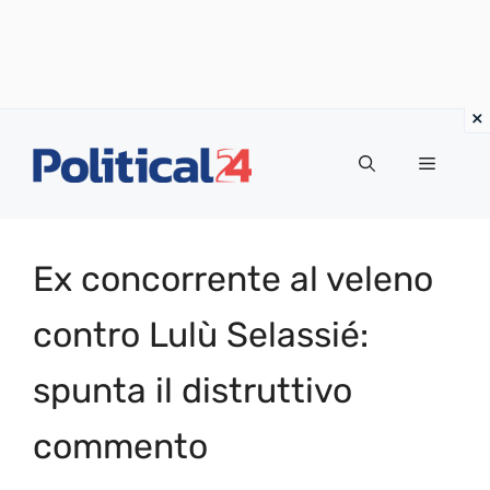
Vai
al
Menu
contenuto
Ex concorrente al veleno
contro Lulù Selassié:
spunta il distruttivo
commento