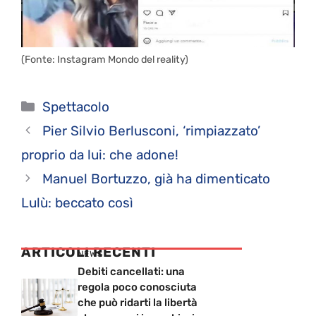
(Fonte: Instagram Mondo del reality)
Categorie
Spettacolo
Pier Silvio Berlusconi, ‘rimpiazzato’
proprio da lui: che adone!
Manuel Bortuzzo, già ha dimenticato
Lulù: beccato così
ARTICOLI RECENTI
NEWS
Debiti cancellati: una
regola poco conosciuta
che può ridarti la libertà