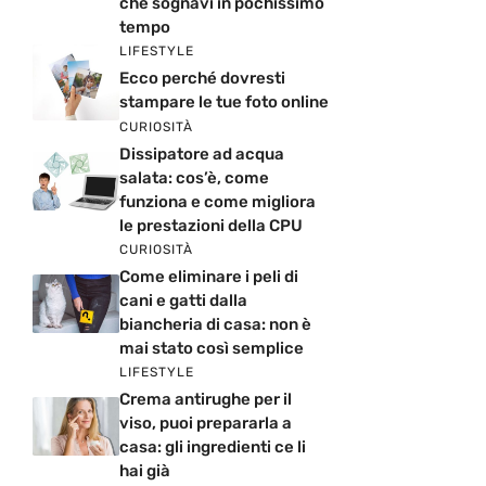
che sognavi in pochissimo
tempo
LIFESTYLE
Ecco perché dovresti
stampare le tue foto online
CURIOSITÀ
Dissipatore ad acqua
salata: cos’è, come
funziona e come migliora
le prestazioni della CPU
CURIOSITÀ
Come eliminare i peli di
cani e gatti dalla
biancheria di casa: non è
mai stato così semplice
LIFESTYLE
Crema antirughe per il
viso, puoi prepararla a
casa: gli ingredienti ce li
hai già