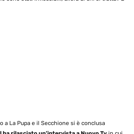
 a La Pupa e il Secchione si è conclusa
l ha rilasciato un’intervista a Nuovo Tv
in cui