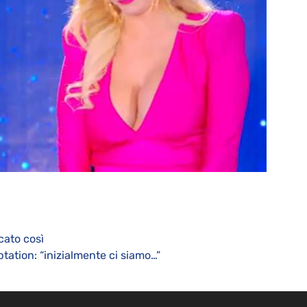
cato così
ptation: “inizialmente ci siamo…”