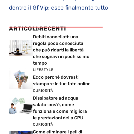
dentro il Gf Vip: esce finalmente tutto
ARTICOLI RECENTI
NEWS
Debiti cancellati: una
regola poco conosciuta
che può ridarti la libertà
che sognavi in pochissimo
tempo
LIFESTYLE
Ecco perché dovresti
stampare le tue foto online
CURIOSITÀ
Dissipatore ad acqua
salata: cos’è, come
funziona e come migliora
le prestazioni della CPU
CURIOSITÀ
Come eliminare i peli di