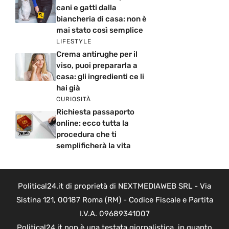
cani e gatti dalla
biancheria di casa: non è
mai stato così semplice
LIFESTYLE
Crema antirughe per il
viso, puoi prepararla a
casa: gli ingredienti ce li
hai già
CURIOSITÀ
Richiesta passaporto
online: ecco tutta la
procedura che ti
semplificherà la vita
Political24.it di proprietà di NEXTMEDIAWEB SRL - Via
Sistina 121, 00187 Roma (RM) - Codice Fiscale e Partita
I.V.A. 09689341007
Political24.it non è una testata giornalistica, in quanto