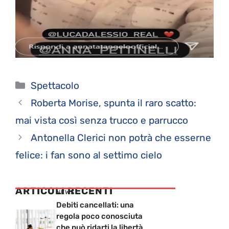
Categorie
Spettacolo
Roberta Morise, spunta il raro scatto:
mai vista così senza trucco e parrucco
Antonella Clerici non potrà che esserne
felice: i fan sono al settimo cielo
ARTICOLI RECENTI
NEWS
Debiti cancellati: una
regola poco conosciuta
che può ridarti la libertà