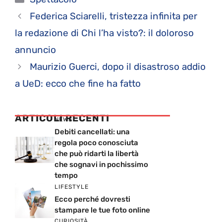
Federica Sciarelli, tristezza infinita per
la redazione di Chi l’ha visto?: il doloroso
annuncio
Maurizio Guerci, dopo il disastroso addio
a UeD: ecco che fine ha fatto
ARTICOLI RECENTI
NEWS
Debiti cancellati: una
regola poco conosciuta
che può ridarti la libertà
che sognavi in pochissimo
tempo
LIFESTYLE
Ecco perché dovresti
stampare le tue foto online
CURIOSITÀ