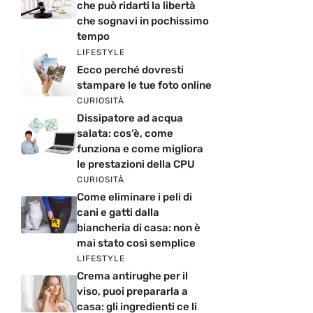
che può ridarti la libertà
che sognavi in pochissimo
tempo
LIFESTYLE
Ecco perché dovresti
stampare le tue foto online
CURIOSITÀ
Dissipatore ad acqua
salata: cos’è, come
funziona e come migliora
le prestazioni della CPU
CURIOSITÀ
Come eliminare i peli di
cani e gatti dalla
biancheria di casa: non è
mai stato così semplice
LIFESTYLE
Crema antirughe per il
viso, puoi prepararla a
casa: gli ingredienti ce li