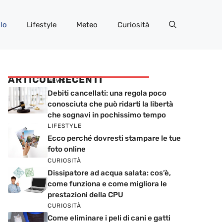
lo
Lifestyle
Meteo
Curiosità
ARTICOLI RECENTI
NEWS
Debiti cancellati: una regola poco
conosciuta che può ridarti la libertà
che sognavi in pochissimo tempo
LIFESTYLE
Ecco perché dovresti stampare le tue
foto online
CURIOSITÀ
Dissipatore ad acqua salata: cos’è,
come funziona e come migliora le
prestazioni della CPU
CURIOSITÀ
Come eliminare i peli di cani e gatti