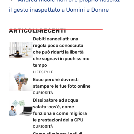
il gesto inaspettato a Uomini e Donne
ARTICOLI RECENTI
NEWS
Debiti cancellati: una
regola poco conosciuta
che può ridarti la libertà
che sognavi in pochissimo
tempo
LIFESTYLE
Ecco perché dovresti
stampare le tue foto online
CURIOSITÀ
Dissipatore ad acqua
salata: cos’è, come
funziona e come migliora
le prestazioni della CPU
CURIOSITÀ