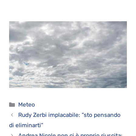
Categorie
Meteo
Rudy Zerbi implacabile: “sto pensando
di eliminarti”
Andrea Nicole non ci è proprio riuscita: