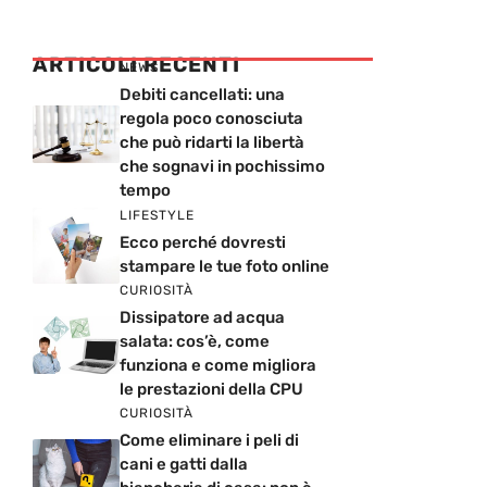
ARTICOLI RECENTI
NEWS
Debiti cancellati: una
regola poco conosciuta
che può ridarti la libertà
che sognavi in pochissimo
tempo
LIFESTYLE
Ecco perché dovresti
stampare le tue foto online
CURIOSITÀ
Dissipatore ad acqua
salata: cos’è, come
funziona e come migliora
le prestazioni della CPU
CURIOSITÀ
Come eliminare i peli di
cani e gatti dalla