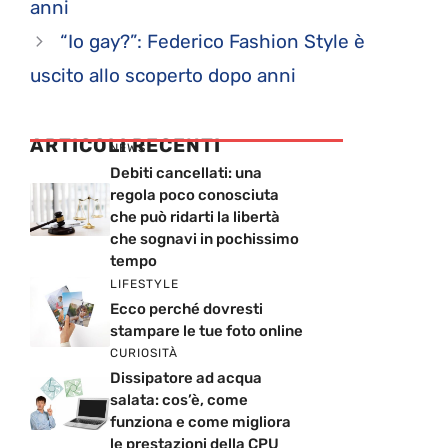
anni
“Io gay?”: Federico Fashion Style è
uscito allo scoperto dopo anni
ARTICOLI RECENTI
NEWS
Debiti cancellati: una
regola poco conosciuta
che può ridarti la libertà
che sognavi in pochissimo
tempo
LIFESTYLE
Ecco perché dovresti
stampare le tue foto online
CURIOSITÀ
Dissipatore ad acqua
salata: cos’è, come
funziona e come migliora
le prestazioni della CPU