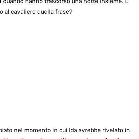
o
quando hanno trascorso una notte insieme. E
o al cavaliere quella frase?
biato nel momento in cui Ida avrebbe rivelato in