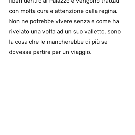
liberi dentro al Palazzo e vengono trattati
con molta cura e attenzione dalla regina.
Non ne potrebbe vivere senza e come ha
rivelato una volta ad un suo valletto, sono
la cosa che le mancherebbe di più se
dovesse partire per un viaggio.