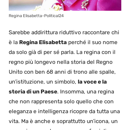
Regina Elisabetta-Political24
Sarebbe addirittura riduttivo raccontare chi
è la
Regina Elisabetta
perché il suo nome
da solo già di per sé parla. La regina con il
regno più longevo nella storia del Regno
Unito con ben 68 anni di trono alle spalle,
un’istituzione, un simbolo,
la voce e la
storia di un Paese
. Insomma, una regina
che non rappresenta solo quello che con
eleganza e intelligenza ricopre da tutta una
vita. Ma è anche e soprattutto un’icona, un