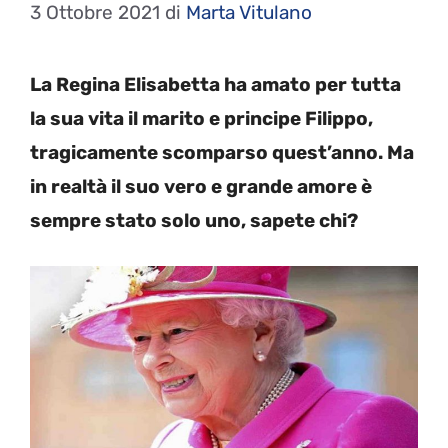
3 Ottobre 2021
di
Marta Vitulano
La Regina Elisabetta ha amato per tutta
la sua vita il marito e principe Filippo,
tragicamente scomparso quest’anno. Ma
in realtà il suo vero e grande amore è
sempre stato solo uno, sapete chi?