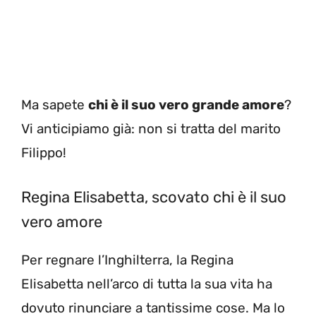
Ma sapete
chi è il suo vero grande amore
?
Vi anticipiamo già: non si tratta del marito
Filippo!
Regina Elisabetta, scovato chi è il suo
vero amore
Per regnare l’Inghilterra, la Regina
Elisabetta nell’arco di tutta la sua vita ha
dovuto rinunciare a tantissime cose. Ma lo