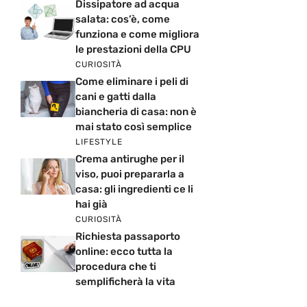
Dissipatore ad acqua
salata: cos’è, come
funziona e come migliora
le prestazioni della CPU
CURIOSITÀ
Come eliminare i peli di
cani e gatti dalla
biancheria di casa: non è
mai stato così semplice
LIFESTYLE
Crema antirughe per il
viso, puoi prepararla a
casa: gli ingredienti ce li
hai già
CURIOSITÀ
Richiesta passaporto
online: ecco tutta la
procedura che ti
semplificherà la vita