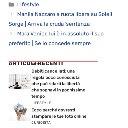
Categorie
Lifestyle
Manila Nazzaro a ruota libera su Soleil
Sorge | Arriva la cruda ‘sentenza’
Mara Venier, lui è in assoluto il suo
preferito | Se lo concede sempre
ARTICOLI RECENTI
NEWS
Debiti cancellati: una
regola poco conosciuta
che può ridarti la libertà
che sognavi in pochissimo
tempo
LIFESTYLE
Ecco perché dovresti
stampare le tue foto online
CURIOSITÀ