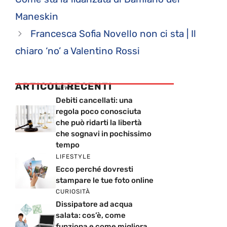
Maneskin
Francesca Sofia Novello non ci sta | Il
chiaro ‘no’ a Valentino Rossi
ARTICOLI RECENTI
NEWS
Debiti cancellati: una
regola poco conosciuta
che può ridarti la libertà
che sognavi in pochissimo
tempo
LIFESTYLE
Ecco perché dovresti
stampare le tue foto online
CURIOSITÀ
Dissipatore ad acqua
salata: cos’è, come
funziona e come migliora