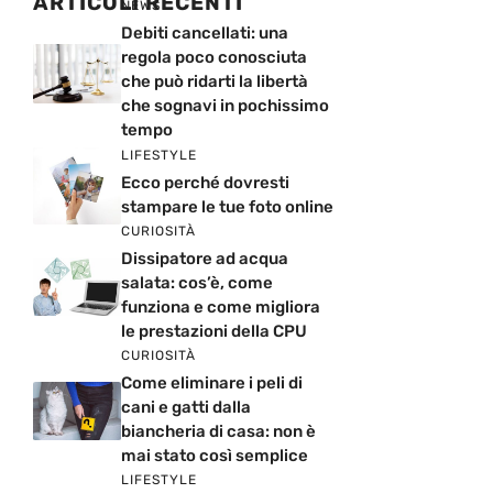
ARTICOLI RECENTI
NEWS
Debiti cancellati: una
regola poco conosciuta
che può ridarti la libertà
che sognavi in pochissimo
tempo
LIFESTYLE
Ecco perché dovresti
stampare le tue foto online
CURIOSITÀ
Dissipatore ad acqua
salata: cos’è, come
funziona e come migliora
le prestazioni della CPU
CURIOSITÀ
Come eliminare i peli di
cani e gatti dalla
biancheria di casa: non è
mai stato così semplice
LIFESTYLE