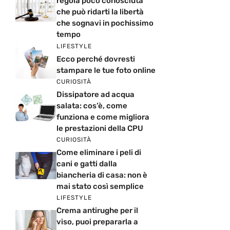
regola poco conosciuta
che può ridarti la libertà
che sognavi in pochissimo
tempo
LIFESTYLE
Ecco perché dovresti
stampare le tue foto online
CURIOSITÀ
Dissipatore ad acqua
salata: cos’è, come
funziona e come migliora
le prestazioni della CPU
CURIOSITÀ
Come eliminare i peli di
cani e gatti dalla
biancheria di casa: non è
mai stato così semplice
LIFESTYLE
Crema antirughe per il
viso, puoi prepararla a