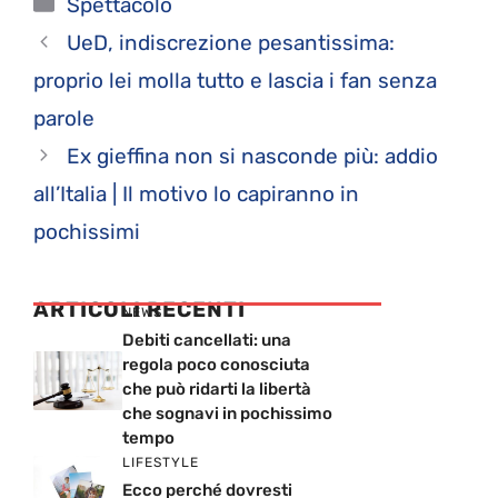
Categorie
Spettacolo
UeD, indiscrezione pesantissima:
proprio lei molla tutto e lascia i fan senza
parole
Ex gieffina non si nasconde più: addio
all’Italia | Il motivo lo capiranno in
pochissimi
ARTICOLI RECENTI
NEWS
Debiti cancellati: una
regola poco conosciuta
che può ridarti la libertà
che sognavi in pochissimo
tempo
LIFESTYLE
Ecco perché dovresti