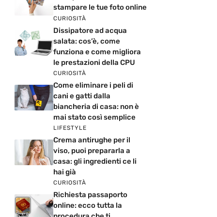
stampare le tue foto online
CURIOSITÀ
Dissipatore ad acqua
salata: cos’è, come
funziona e come migliora
le prestazioni della CPU
CURIOSITÀ
Come eliminare i peli di
cani e gatti dalla
biancheria di casa: non è
mai stato così semplice
LIFESTYLE
Crema antirughe per il
viso, puoi prepararla a
casa: gli ingredienti ce li
hai già
CURIOSITÀ
Richiesta passaporto
online: ecco tutta la
procedura che ti