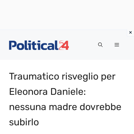
Vai
al
Menu
contenuto
Traumatico risveglio per
Eleonora Daniele:
nessuna madre dovrebbe
subirlo