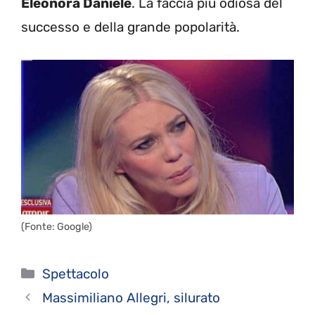
Eleonora Daniele
. La faccia più odiosa del
successo e della grande popolarità.
(Fonte: Google)
Categorie
Spettacolo
Massimiliano Allegri, silurato