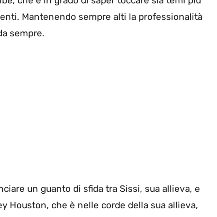
 Albe, che è in grado di saper toccare sia temi più
rtenti. Mantenendo sempre alti la professionalità
 da sempre.
ciare un guanto di sfida tra Sissi, sua allieva, e
y Houston, che è nelle corde della sua allieva,