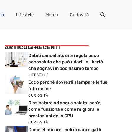
lo
Lifestyle
Meteo
Curiosità
ARTICOLI RECENTI
NEWS
Debiti cancellati: una regola poco
conosciuta che può ridarti la libertà
che sognavi in pochissimo tempo
LIFESTYLE
Ecco perché dovresti stampare le tue
foto online
CURIOSITÀ
Dissipatore ad acqua salata: cos’è,
come funziona e come migliora le
prestazioni della CPU
CURIOSITÀ
Come eliminare i peli di cani e gatti