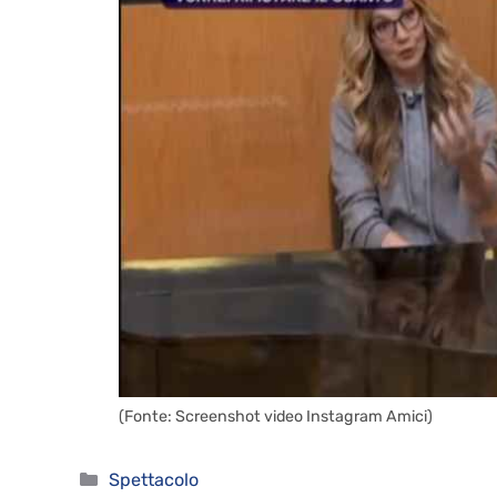
(Fonte: Screenshot video Instagram Amici)
Categorie
Spettacolo