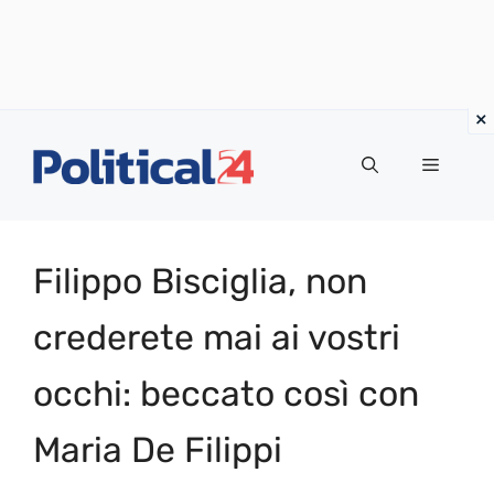
Vai
al
Menu
contenuto
Filippo Bisciglia, non
crederete mai ai vostri
occhi: beccato così con
Maria De Filippi