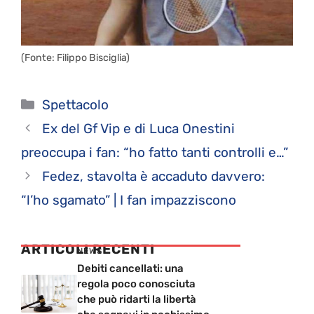
(Fonte: Filippo Bisciglia)
Categorie
Spettacolo
Ex del Gf Vip e di Luca Onestini
preoccupa i fan: “ho fatto tanti controlli e…”
Fedez, stavolta è accaduto davvero:
“l’ho sgamato” | I fan impazziscono
ARTICOLI RECENTI
NEWS
Debiti cancellati: una
regola poco conosciuta
che può ridarti la libertà