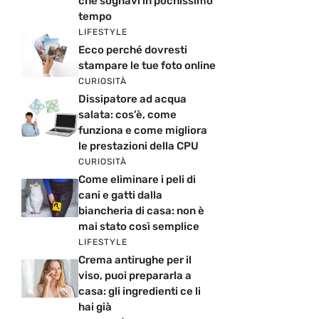
che sognavi in pochissimo
tempo
LIFESTYLE
Ecco perché dovresti
stampare le tue foto online
CURIOSITÀ
Dissipatore ad acqua
salata: cos’è, come
funziona e come migliora
le prestazioni della CPU
CURIOSITÀ
Come eliminare i peli di
cani e gatti dalla
biancheria di casa: non è
mai stato così semplice
LIFESTYLE
Crema antirughe per il
viso, puoi prepararla a
casa: gli ingredienti ce li
hai già