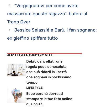
“Vergognatevi per come avete
massacrato questo ragazzo”: bufera al
Trono Over
Jessica Selassié e Barù, i fan sognano:
ex gieffino spiffera tutto
ARTICOLI RECENTI
NEWS
Debiti cancellati: una
regola poco conosciuta
che può ridarti la libertà
che sognavi in pochissimo
tempo
LIFESTYLE
Ecco perché dovresti
stampare le tue foto online
CURIOSITÀ