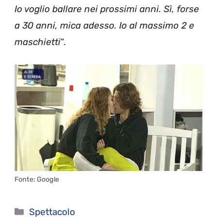
Io voglio ballare nei prossimi anni. Sì, forse
a 30 anni, mica adesso. Io al massimo 2 e
maschietti
“.
Fonte: Google
Categorie
Spettacolo