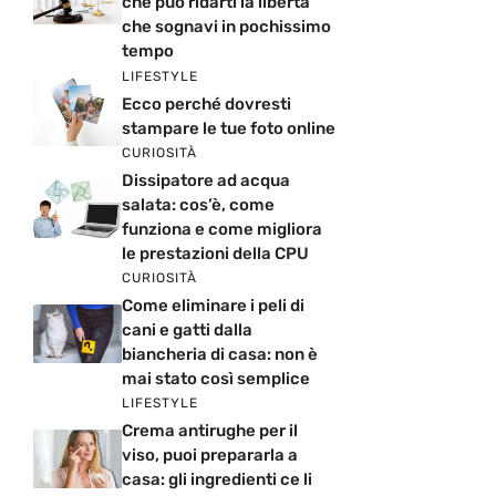
che può ridarti la libertà
che sognavi in pochissimo
tempo
LIFESTYLE
Ecco perché dovresti
stampare le tue foto online
CURIOSITÀ
Dissipatore ad acqua
salata: cos’è, come
funziona e come migliora
le prestazioni della CPU
CURIOSITÀ
Come eliminare i peli di
cani e gatti dalla
biancheria di casa: non è
mai stato così semplice
LIFESTYLE
Crema antirughe per il
viso, puoi prepararla a
casa: gli ingredienti ce li