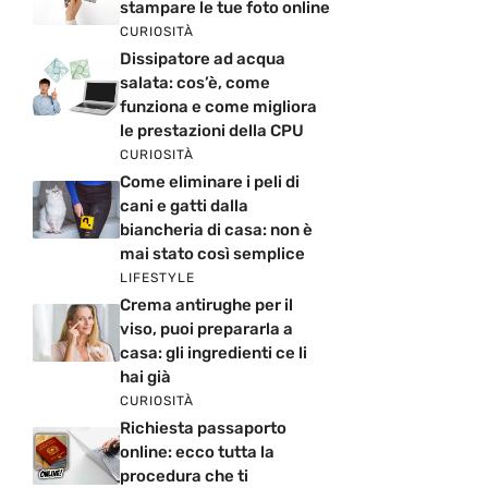
stampare le tue foto online
CURIOSITÀ
Dissipatore ad acqua
salata: cos’è, come
funziona e come migliora
le prestazioni della CPU
CURIOSITÀ
Come eliminare i peli di
cani e gatti dalla
biancheria di casa: non è
mai stato così semplice
LIFESTYLE
Crema antirughe per il
viso, puoi prepararla a
casa: gli ingredienti ce li
hai già
CURIOSITÀ
Richiesta passaporto
online: ecco tutta la
procedura che ti