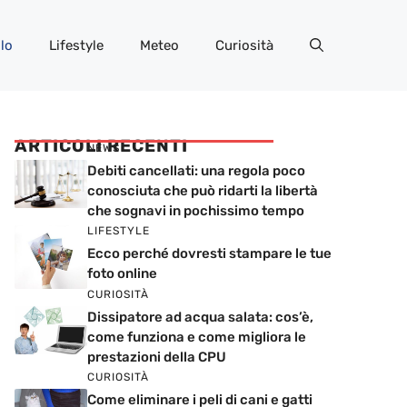
lo
Lifestyle
Meteo
Curiosità
ARTICOLI RECENTI
NEWS
Debiti cancellati: una regola poco
conosciuta che può ridarti la libertà
che sognavi in pochissimo tempo
LIFESTYLE
Ecco perché dovresti stampare le tue
foto online
CURIOSITÀ
Dissipatore ad acqua salata: cos’è,
come funziona e come migliora le
prestazioni della CPU
CURIOSITÀ
Come eliminare i peli di cani e gatti