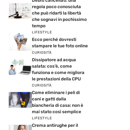
Debiti cancellati: una
regola poco conosciuta
che può ridarti la libertà
che sognavi in pochissimo
tempo
LIFESTYLE
Ecco perché dovresti
stampare le tue foto online
CURIOSITÀ
Dissipatore ad acqua
salata: cos’è, come
funziona e come migliora
le prestazioni della CPU
CURIOSITÀ
Come eliminare i peli di
cani e gatti dalla
biancheria di casa: non è
mai stato così semplice
LIFESTYLE
Crema antirughe per il