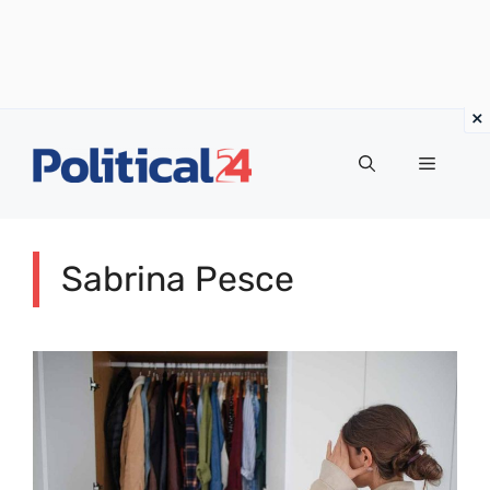
Vai
al
Menu
contenuto
Sabrina Pesce