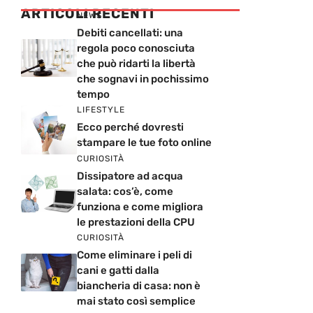
ARTICOLI RECENTI
NEWS
Debiti cancellati: una
regola poco conosciuta
che può ridarti la libertà
che sognavi in pochissimo
tempo
LIFESTYLE
Ecco perché dovresti
stampare le tue foto online
CURIOSITÀ
Dissipatore ad acqua
salata: cos’è, come
funziona e come migliora
le prestazioni della CPU
CURIOSITÀ
Come eliminare i peli di
cani e gatti dalla
biancheria di casa: non è
mai stato così semplice