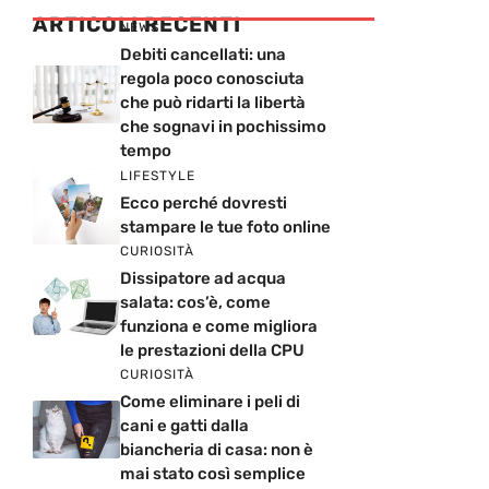
ARTICOLI RECENTI
NEWS
Debiti cancellati: una
regola poco conosciuta
che può ridarti la libertà
che sognavi in pochissimo
tempo
LIFESTYLE
Ecco perché dovresti
stampare le tue foto online
CURIOSITÀ
Dissipatore ad acqua
salata: cos’è, come
funziona e come migliora
le prestazioni della CPU
CURIOSITÀ
Come eliminare i peli di
cani e gatti dalla
biancheria di casa: non è
mai stato così semplice