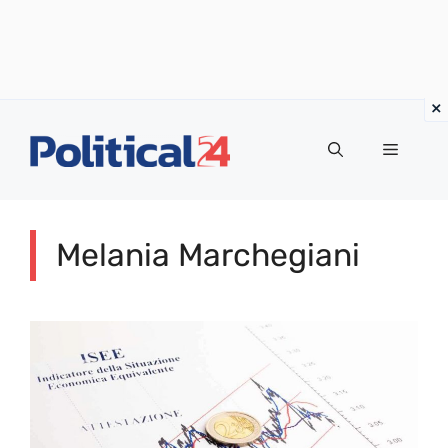
Vai
al
Menu
contenuto
Melania Marchegiani