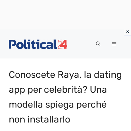
Vai
al
Menu
contenuto
Conoscete Raya, la dating
app per celebrità? Una
modella spiega perché
non installarlo