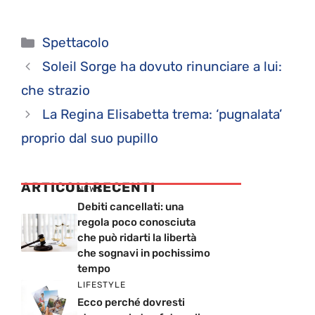
Categorie
Spettacolo
Soleil Sorge ha dovuto rinunciare a lui:
che strazio
La Regina Elisabetta trema: ‘pugnalata’
proprio dal suo pupillo
ARTICOLI RECENTI
NEWS
Debiti cancellati: una
regola poco conosciuta
che può ridarti la libertà
che sognavi in pochissimo
tempo
LIFESTYLE
Ecco perché dovresti