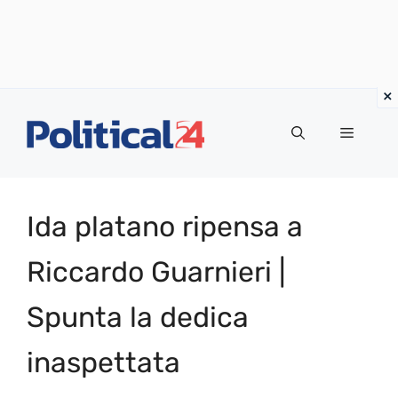
Vai
al
Menu
contenuto
Ida platano ripensa a
Riccardo Guarnieri |
Spunta la dedica
inaspettata