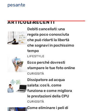
pesante
ARTICOLI RECENTI
NEWS
Debiti cancellati: una
regola poco conosciuta
che può ridarti la libertà
che sognavi in pochissimo
tempo
LIFESTYLE
Ecco perché dovresti
stampare le tue foto online
CURIOSITÀ
Dissipatore ad acqua
salata: cos’è, come
funziona e come migliora
le prestazioni della CPU
CURIOSITÀ
Come eliminare i peli di