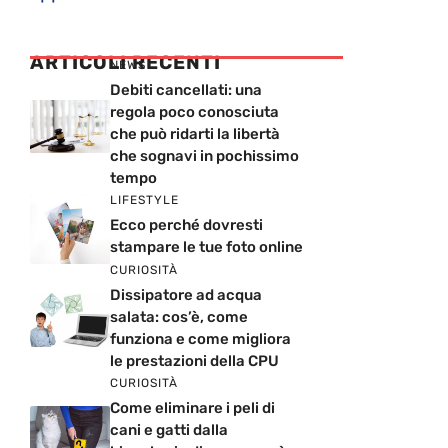
ARTICOLI RECENTI
NEWS
Debiti cancellati: una
regola poco conosciuta
che può ridarti la libertà
che sognavi in pochissimo
tempo
LIFESTYLE
Ecco perché dovresti
stampare le tue foto online
CURIOSITÀ
Dissipatore ad acqua
salata: cos’è, come
funziona e come migliora
le prestazioni della CPU
CURIOSITÀ
Come eliminare i peli di
cani e gatti dalla